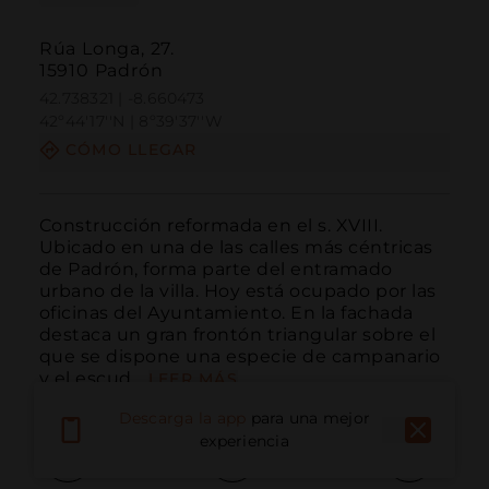
Rúa Longa, 27.
15910 Padrón
42.738321 | -8.660473
42º44'17''N | 8º39'37''W
CÓMO LLEGAR
Construcción reformada en el s. XVIII. 
Ubicado en una de las calles más céntricas 
de Padrón, forma parte del entramado 
urbano de la villa. Hoy está ocupado por las 
oficinas del Ayuntamiento. En la fachada 
destaca un gran frontón triangular sobre el 
que se dispone una especie de campanario 
y el escud...
LEER MÁS
Descarga la app
para una mejor
experiencia