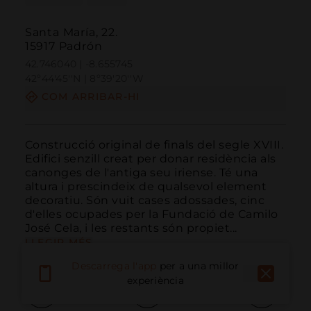
Santa María, 22.
15917 Padrón
42.746040 | -8.655745
42º44'45''N | 8º39'20''W
COM ARRIBAR-HI
Construcció original de finals del segle XVIII. 
Edifici senzill creat per donar residència als 
canonges de l'antiga seu iriense. Té una 
altura i prescindeix de qualsevol element 
decoratiu. Són vuit cases adossades, cinc 
d'elles ocupades per la Fundació de Camilo 
José Cela, i les restants són propiet...
LLEGIR MÉS
Descarrega l'app
per a una millor
experiència