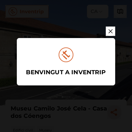
CA
BENVINGUT A INVENTRIP
Museu Camilo José Cela - Casa
dos Cóengos
Edifici civil
Museu