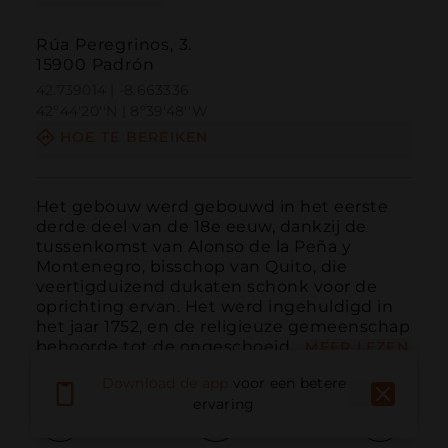
Rúa Peregrinos, 3.
15900 Padrón
42.739014 | -8.663336
42º44'20''N | 8º39'48''W
HOE TE BEREIKEN
Het gebouw werd gebouwd in het eerste 
derde deel van de 18e eeuw, dankzij de 
tussenkomst van Alonso de la Peña y 
Montenegro, bisschop van Quito, die 
veertigduizend dukaten schonk voor de 
oprichting ervan. Het werd ingehuldigd in 
het jaar 1752, en de religieuze gemeenschap 
behoorde tot de ongeschoeid...
MEER LEZEN
Download de app
voor een betere
ervaring