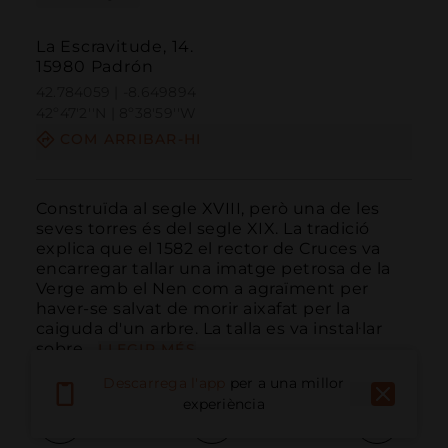
La Escravitude, 14.
15980 Padrón
42.784059 | -8.649894
42º47'2''N | 8º38'59''W
COM ARRIBAR-HI
Construïda al segle XVIII, però una de les 
seves torres és del segle XIX. La tradició 
explica que el 1582 el rector de Cruces va 
encarregar tallar una imatge petrosa de la 
Verge amb el Nen com a agraïment per 
haver-se salvat de morir aixafat per la 
caiguda d'un arbre. La talla es va instal·lar 
sobre...
LLEGIR MÉS
Descarrega l'app
per a una millor
experiència