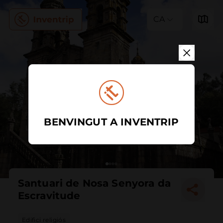
CA
BENVINGUT A INVENTRIP
Santuari de Nosa Senyora da
Escravitude
Edifici religiós