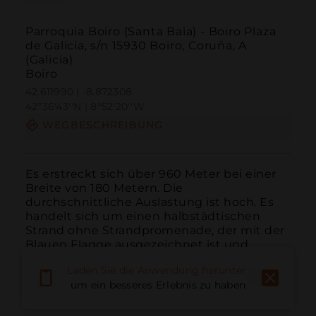
Parroquia Boiro (Santa Baia) - Boiro Plaza
de Galicia, s/n 15930 Boiro, Coruña, A
(Galicia)
Boiro
42.611990 | -8.872308
42º36'43''N | 8º52'20''W
WEGBESCHREIBUNG
Es erstreckt sich über 960 Meter bei einer 
Breite von 180 Metern. Die 
durchschnittliche Auslastung ist hoch. Es 
handelt sich um einen halbstädtischen 
Strand ohne Strandpromenade, der mit der 
Blauen Flagge ausgezeichnet ist und 
hauptsächlich aus weißem Sand besteht. 
Laden Sie die Anwendung herunter,
Der übliche Zustand des Meeres ist...
um ein besseres Erlebnis zu haben
WEITER LESEN