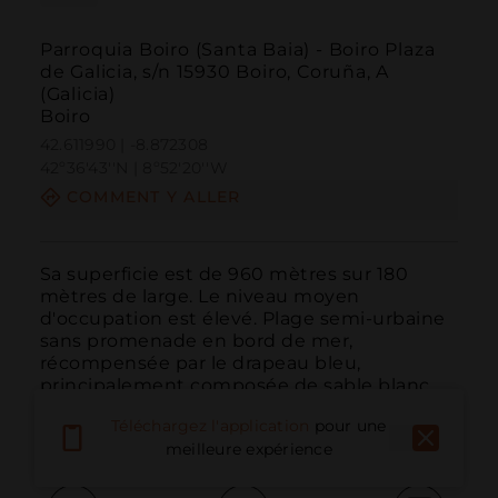
Parroquia Boiro (Santa Baia) - Boiro Plaza
de Galicia, s/n 15930 Boiro, Coruña, A
(Galicia)
Boiro
42.611990 | -8.872308
42º36'43''N | 8º52'20''W
COMMENT Y ALLER
Sa superficie est de 960 mètres sur 180 
mètres de large. Le niveau moyen 
d'occupation est élevé. Plage semi-urbaine 
sans promenade en bord de mer, 
récompensée par le drapeau bleu, 
principalement composée de sable blanc. 
L'état habituel de la mer est des eaux 
Téléchargez l'application
pour une
calmes.
meilleure expérience