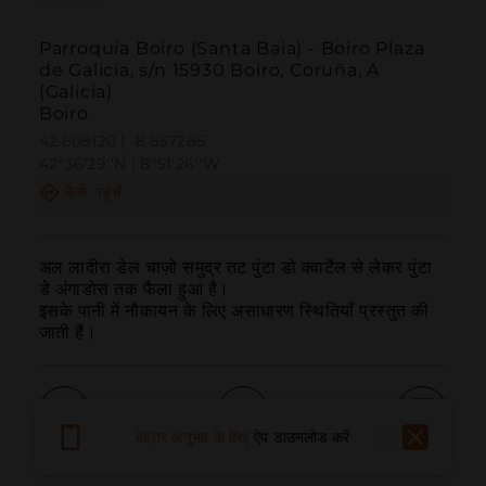
Parroquia Boiro (Santa Baia) - Boiro Plaza
de Galicia, s/n 15930 Boiro, Coruña, A
(Galicia)
Boiro
42.608120 | -8.857285
42º36'29''N | 8º51'26''W
कैसे पहुंचें
अल लादीरा डेल चाज़ो समुद्र तट पुंटा डो क्वार्टेल से लेकर पुंटा 
डे अंगाडोस तक फैला हुआ है।

इसके पानी में नौकायन के लिए असाधारण स्थितियाँ प्रस्तुत की 
जाती हैं।
बेहतर अनुभव के लिए
ऐप डाउनलोड करें
बुलाना
ईमेल
वेबसाइट