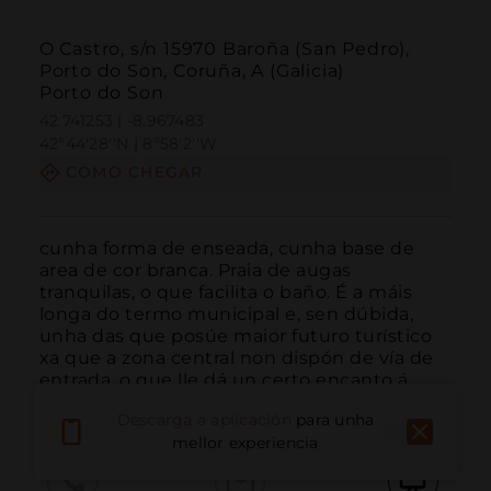
O Castro, s/n 15970 Baroña (San Pedro),
Porto do Son, Coruña, A (Galicia)
Porto do Son
42.741253 | -8.967483
42º44'28''N | 8º58'2''W
COMO CHEGAR
cunha forma de enseada, cunha base de 
area de cor branca. Praia de augas 
tranquilas, o que facilita o baño. É a máis 
longa do termo municipal e, sen dúbida, 
unha das que posúe maior futuro turístico 
xa que a zona central non dispón de vía de 
entrada, o que lle dá un certo encanto á 
hora de perderse ...
LER MÁIS
Descarga a aplicación
para unha
mellor experiencia