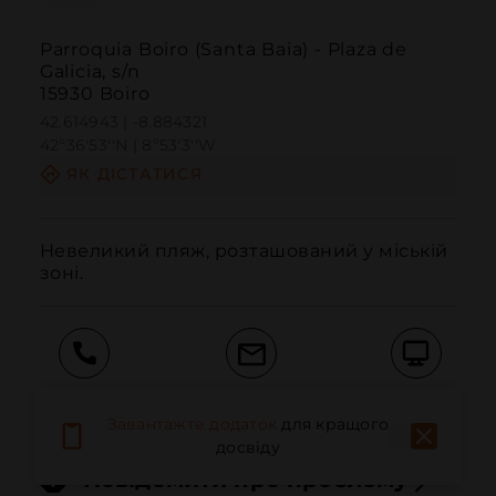
Parroquia Boiro (Santa Baia) - Plaza de
Galicia, s/n
15930 Boiro
42.614943 | -8.884321
42º36'53''N | 8º53'3''W
ЯК ДІСТАТИСЯ
Невеликий пляж, розташований у міській 
зоні.
Дзвонити
Електронна пошта
Веб-сайт
Завантажте додаток
для кращого
досвіду
Повідомити про проблему