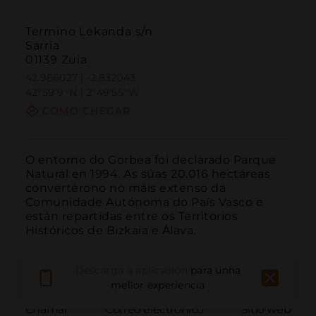
Termino Lekanda s/n
Sarria
01139 Zuia
42.986027 | -2.832043
42º59'9''N | 2º49'55''W
COMO CHEGAR
O entorno do Gorbea foi declarado Parque 
Natural en 1994. As súas 20.016 hectáreas 
convertérono no máis extenso da 
Comunidade Autónoma do País Vasco e 
están repartidas entre os Territorios 
Históricos de Bizkaia e Álava.
Descarga a aplicación
para unha
mellor experiencia
Chamar
Correo electrónico
Sitio web