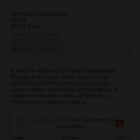
Termino Lekanda s/n
Sarria
01139 Zuia
42.986027 | -2.832043
42º59'9''N | 2º49'55''W
COMO CHEGAR
A área ao redor do Gorbea foi declarada 
Parque Natural em 1994. Suas 20.016 
hectares o tornam o mais extenso da 
Comunidade Autônoma do País Basco e 
estão distribuídas entre os Territórios 
Históricos de Bizkaia e Álava.
Descarregue a App
para uma melhor
experiência
Ligar
E-mail
Site