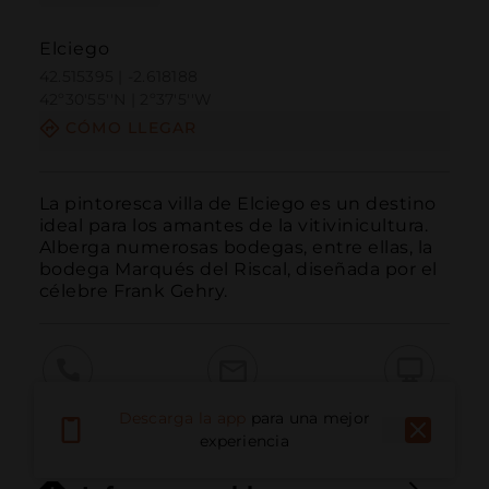
Elciego
42.515395 | -2.618188
42º30'55''N | 2º37'5''W
CÓMO LLEGAR
La pintoresca villa de Elciego es un destino 
ideal para los amantes de la vitivinicultura. 
Alberga numerosas bodegas, entre ellas, la 
bodega Marqués del Riscal, diseñada por el 
célebre Frank Gehry.
Llamar
Email
Sitio Web
Descarga la app
para una mejor
experiencia