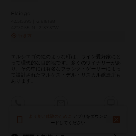
Elciego
42.515395 | -2.618188
42º30'55''N | 2º37'5''W
行き方
エルシエゴの絵のような町は、ワイン愛好家にと
って理想的な目的地です。多くのワイナリーがあ
り、その中には有名なフランク・ゲーリーによっ
て設計されたマルケス・デル・リスカル醸造所も
あります。
呼ぶ
電子メール
ウェブサイト
より良い体験のために
アプリをダウンロ
ードしてください