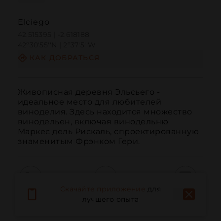
Elciego
42.515395 | -2.618188
42º30'55''N | 2º37'5''W
КАК ДОБРАТЬСЯ
Живописная деревня Эльсьего - 
идеальное место для любителей 
виноделия. Здесь находится множество 
винодельен, включая винодельню 
Маркес дель Рискаль, спроектированную 
знаменитым Фрэнком Гери.
Скачайте приложение
для
Вызов
Электронная почта
Веб-сайт
лучшего опыта