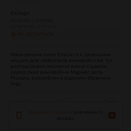
Elciego
42.515395 | -2.618188
42º30'55''N | 2º37'5''W
ЯК ДІСТАТИСЯ
Мальовниче село Ельсієго є ідеальним 
місцем для любителів виноробства. Тут 
розташовано численні винні підвали, 
серед яких виноробня Маркес дель 
Ріскаль, розроблена відомим Франком 
Гері.
Завантажте додаток
для кращого
Дзвонити
Електронна пошта
Веб-сайт
досвіду