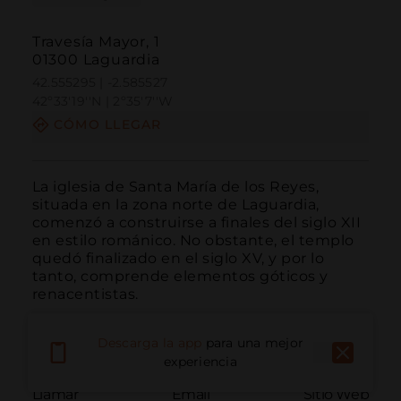
Travesía Mayor, 1
01300 Laguardia
42.555295 | -2.585527
42º33'19''N | 2º35'7''W
CÓMO LLEGAR
La iglesia de Santa María de los Reyes, 
situada en la zona norte de Laguardia, 
comenzó a construirse a finales del siglo XII 
en estilo románico. No obstante, el templo 
quedó finalizado en el siglo XV, y por lo 
tanto, comprende elementos góticos y 
renacentistas.
Descarga la app
para una mejor
experiencia
Llamar
Email
Sitio Web