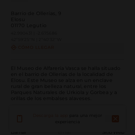
Barrio de Ollerías, 9
Elosu
01170 Legutio
42.990431 | -2.675686
42º59'25''N | 2º40'32''W
CÓMO LLEGAR
El Museo de Alfarería Vasca se halla situado 
en el barrio de Ollerías de la localidad de 
Elosu. Este Museo se alza en un enclave 
rural de gran belleza natural, entre los 
Parques Naturales de Urkiola y Gorbea y a 
orillas de los embalses alaveses.
Descarga la app
para una mejor
experiencia
Llamar
Email
Sitio Web