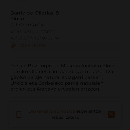
Barrio de Ollerías, 9
Elosu
01170 Legutio
42.990431 | -2.675686
42º59'25''N | 2º40'32''W
NOLA IRITSI
Euskal Buztingintza Museoa Arabako Elosu 
herriko Ollerieta auzoan dago, nekazaritza 
giroko paraje natural zoragarri batean, 
Urkiola eta Gorbeiako parke naturalen 
erdian eta Arabako urtegien ertzean.
Deskargatu aplikazioa
esperientzia
hobea izateko
Deitu
E-posta
Webgunea