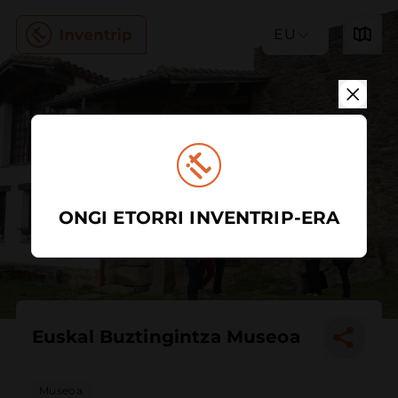
EU
ONGI ETORRI INVENTRIP-ERA
Euskal Buztingintza Museoa
Museoa