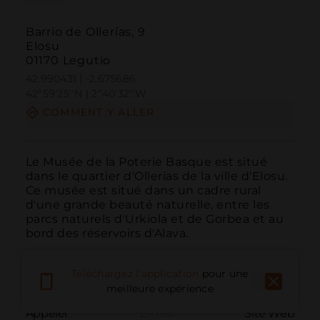
Barrio de Ollerías, 9
Elosu
01170 Legutio
42.990431 | -2.675686
42º59'25''N | 2º40'32''W
COMMENT Y ALLER
Le Musée de la Poterie Basque est situé 
dans le quartier d'Ollerías de la ville d'Elosu. 
Ce musée est situé dans un cadre rural 
d'une grande beauté naturelle, entre les 
parcs naturels d'Urkiola et de Gorbea et au 
bord des réservoirs d'Alava.
Téléchargez l'application
pour une
meilleure expérience
Appeler
E-mail
Site Web