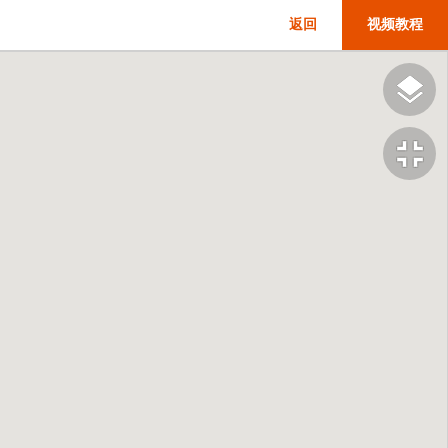
返回
视频教程
fullscreen_exit