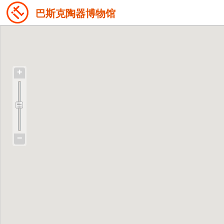
巴斯克陶器博物馆
+
−