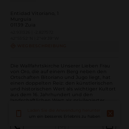
Entidad Vitoriano, 1
Murguia
01139 Zuia
42.931326 | -2.827572
42º55'52''N | 2º49'39''W
WEGBESCHREIBUNG
Die Wallfahrtskirche Unserer Lieben Frau 
von Oro, die auf einem Berg neben den 
Ortschaften Bitoriano und Jugo liegt, hat 
einen doppelten Reiz: den künstlerischen 
und historischen Wert als wichtiger Kultort 
aus dem 16. Jahrhundert und den 
landschaftlichen Wert als privilegierter 
Aussichtspunkt auf 85...
WEITER LESEN
Laden Sie die Anwendung herunter,
um ein besseres Erlebnis zu haben