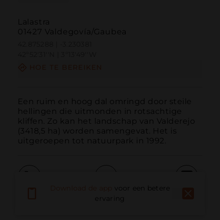
Lalastra
01427 Valdegovía/Gaubea
42.875288 | -3.230381
42º52'31''N | 3º13'49''W
HOE TE BEREIKEN
Een ruim en hoog dal omringd door steile 
hellingen die uitmonden in rotsachtige 
kliffen. Zo kan het landschap van Valderejo 
(3418,5 ha) worden samengevat. Het is 
uitgeroepen tot natuurpark in 1992.
Download de app
voor een betere
Bellen
E-mail
Website
ervaring