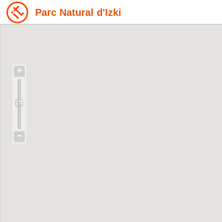
Parc Natural d'Izki
+
−