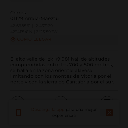
Corres
01129 Arraia-Maeztu
42.698561 | -2.433129
42º41'54''N | 2º25'59''W
CÓMO LLEGAR
El alto valle de Izki (9.081 ha), de altitudes 
comprendidas entre los 700 y 800 metros, 
se halla en la zona oriental alavesa, 
limitando con los montes de Vitoria por el 
norte y con la sierra de Cantabria por el sur.
Descarga la app
para una mejor
Llamar
Email
Sitio Web
experiencia