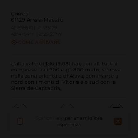
Corres
01129 Arraia-Maeztu
42.698561 | -2.433129
42º41'54''N | 2º25'59''W
COME ARRIVARE
L'alta valle di Izki (9.081 ha), con altitudini 
comprese tra i 700 e gli 800 metri, si trova 
nella zona orientale di Alava, confinante a 
nord con i monti di Vitoria e a sud con la 
Sierra de Cantabria.
Scarica l'app
per una migliore
Chiama
E-mail
Sito Web
esperienza