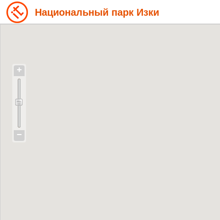
Национальный парк Изки
+
−