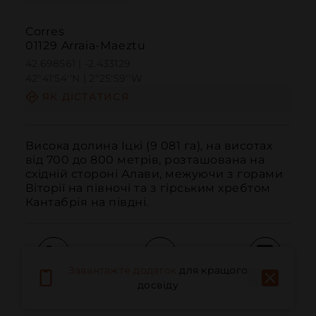
Corres
01129 Arraia-Maeztu
42.698561 | -2.433129
42º41'54''N | 2º25'59''W
ЯК ДІСТАТИСЯ
Висока долина Іцкі (9 081 га), на висотах 
від 700 до 800 метрів, розташована на 
східній стороні Алави, межуючи з горами 
Віторії на півночі та з гірським хребтом 
Кантабрія на півдні.
Завантажте додаток
для кращого
Дзвонити
Електронна пошта
Веб-сайт
досвіду