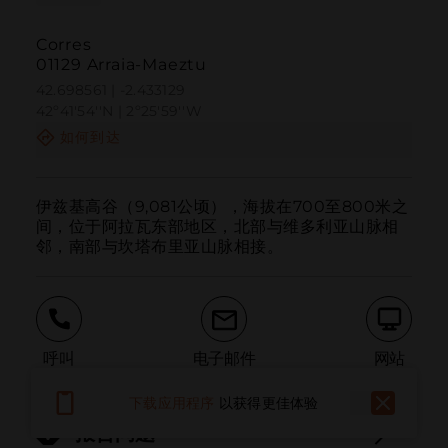
Corres
01129 Arraia-Maeztu
42.698561 | -2.433129
42º41'54''N | 2º25'59''W
如何到达
伊兹基高谷（9,081公顷），海拔在700至800米之
间，位于阿拉瓦东部地区，北部与维多利亚山脉相
邻，南部与坎塔布里亚山脉相接。
呼叫
电子邮件
网站
下载应用程序
以获得更佳体验
报告问题