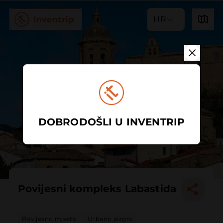
HR
DOBRODOŠLI U INVENTRIP
Povijesni kompleks Labastida
Povijesno mjesto
Urbano jezgro