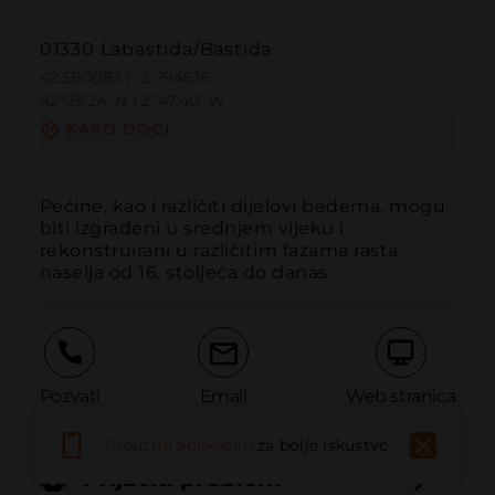
01330 Labastida/Bastida
42.590083 | -2.794616
42º35'24''N | 2º47'40''W
KAKO DOĆI
Pećine, kao i različiti dijelovi bedema, mogu 
biti izgrađeni u srednjem vijeku i 
rekonstruirani u različitim fazama rasta 
naselja od 16. stoljeća do danas.
Pozvati
Email
Web stranica
Preuzmi aplikaciju
za bolje iskustvo
Prijaviti problem