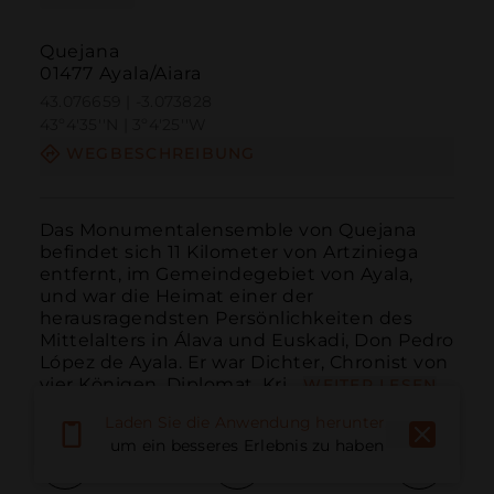
Quejana
01477 Ayala/Aiara
43.076659 | -3.073828
43º4'35''N | 3º4'25''W
WEGBESCHREIBUNG
Das Monumentalensemble von Quejana 
befindet sich 11 Kilometer von Artziniega 
entfernt, im Gemeindegebiet von Ayala, 
und war die Heimat einer der 
herausragendsten Persönlichkeiten des 
Mittelalters in Álava und Euskadi, Don Pedro 
López de Ayala. Er war Dichter, Chronist von 
vier Königen, Diplomat, Kri...
WEITER LESEN
Laden Sie die Anwendung herunter,
um ein besseres Erlebnis zu haben