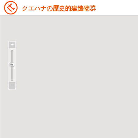
クエハナの歴史的建造物群
+
−