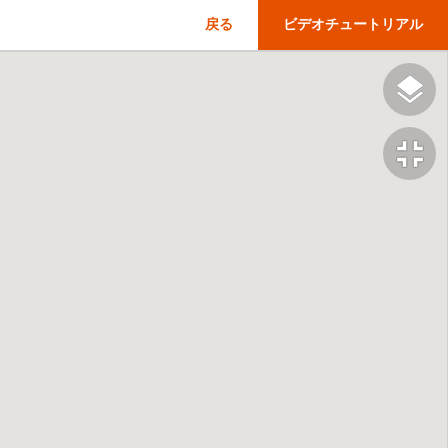
戻る
ビデオチュートリアル
fullscreen_exit