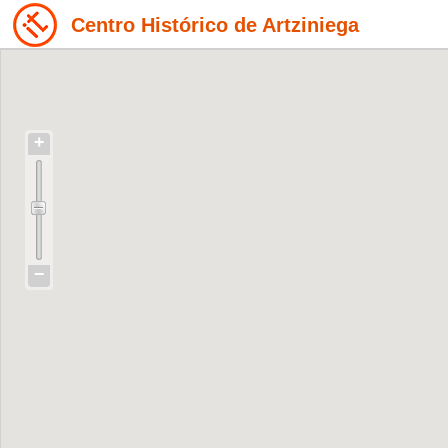
Centro Histórico de Artziniega
+
−