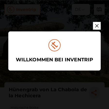
DE
WILLKOMMEN BEI INVENTRIP
Hünengrab von La Chabola de
la Hechicera
Historische Stätte