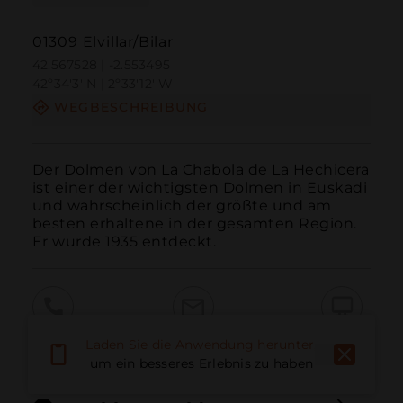
01309 Elvillar/Bilar
42.567528 | -2.553495
42º34'3''N | 2º33'12''W
WEGBESCHREIBUNG
Der Dolmen von La Chabola de La Hechicera 
ist einer der wichtigsten Dolmen in Euskadi 
und wahrscheinlich der größte und am 
besten erhaltene in der gesamten Region. 
Er wurde 1935 entdeckt.
Anruf
E-Mail
Website
Laden Sie die Anwendung herunter,
um ein besseres Erlebnis zu haben