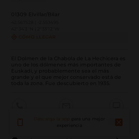
01309 Elvillar/Bilar
42.567528 | -2.553495
42º34'3''N | 2º33'12''W
CÓMO LLEGAR
El Dolmen de la Chabola de La Hechicera es 
uno de los dólmenes más importantes de 
Euskadi, y probablemente sea el más 
grande y el que mejor conservado está de 
toda la zona. Fue descubierto en 1935.
Llamar
Email
Sitio Web
Descarga la app
para una mejor
experiencia