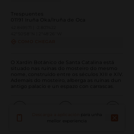
Trespuentes
01191 Iruña Oka/Iruña de Oca
42.849571 | -2.807422
42º50'58''N | 2º48'26''W
COMO CHEGAR
O Xardín Botánico de Santa Catalina está 
situado nas ruínas do mosteiro do mesmo 
nome, construído entre os séculos XIII e XIV. 
Ademais do mosteiro, alberga as ruínas dun 
antigo palacio e un espazo con carrascas.
Descarga a aplicación
para unha
Chamar
Correo electrónico
Sitio web
mellor experiencia