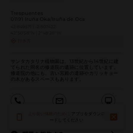
Trespuentes
01191 Iruña Oka/Iruña de Oca
42.849571 | -2.807422
42º50'58''N | 2º48'26''W
行き方
サンタカタリナ植物園は、13世紀から14世紀に建
てられた同名の修道院の遺跡に位置しています。
修道院の他にも、古い宮殿の遺跡やカリッキョー
の木があるスペースもあります。
呼ぶ
電子メール
ウェブサイト
より良い体験のために
アプリをダウンロ
ードしてください