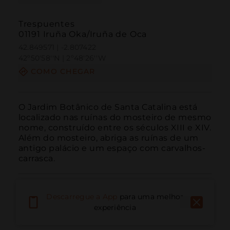
Trespuentes
01191 Iruña Oka/Iruña de Oca
42.849571 | -2.807422
42º50'58''N | 2º48'26''W
COMO CHEGAR
O Jardim Botânico de Santa Catalina está 
localizado nas ruínas do mosteiro de mesmo 
nome, construído entre os séculos XIII e XIV. 
Além do mosteiro, abriga as ruínas de um 
antigo palácio e um espaço com carvalhos-
carrasca.
Descarregue a App
para uma melhor
experiência
Ligar
E-mail
Site