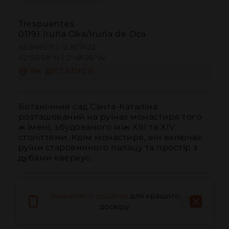
Trespuentes
01191 Iruña Oka/Iruña de Oca
42.849571 | -2.807422
42º50'58''N | 2º48'26''W
ЯК ДІСТАТИСЯ
Ботанічний сад Санта-Каталіна 
розташований на руїнах монастиря того 
ж імені, збудованого між XIII та XIV 
століттями. Крім монастиря, він включає 
руїни старовинного палацу та простір з 
дубами кверкус.
Завантажте додаток
для кращого
досвіду
Дзвонити
Електронна пошта
Веб-сайт