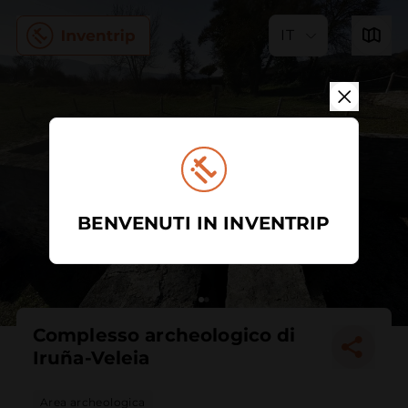
IT
BENVENUTI IN INVENTRIP
Complesso archeologico di
Iruña-Veleia
Area archeologica