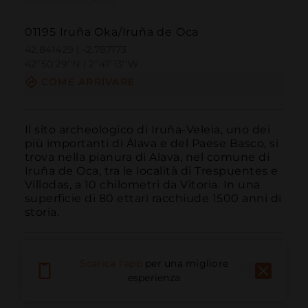
01195 Iruña Oka/Iruña de Oca
42.841429 | -2.787173
42º50'29''N | 2º47'13''W
COME ARRIVARE
Il sito archeologico di Iruña-Veleia, uno dei 
più importanti di Álava e del Paese Basco, si 
trova nella pianura di Alava, nel comune di 
Iruña de Oca, tra le località di Trespuentes e 
Villodas, a 10 chilometri da Vitoria. In una 
superficie di 80 ettari racchiude 1500 anni di 
storia.
Scarica l'app
per una migliore
esperienza
Chiama
E-mail
Sito Web