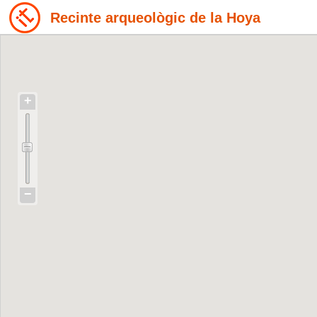
Recinte arqueològic de la Hoya
+
−