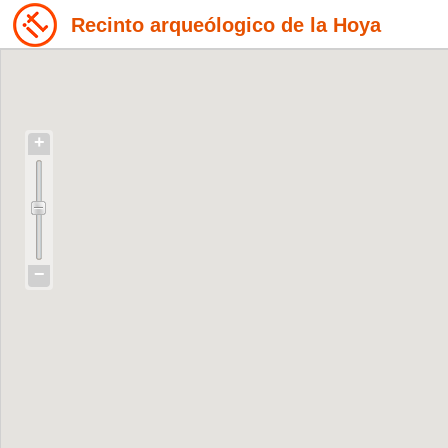
Recinto arqueólogico de la Hoya
+
−