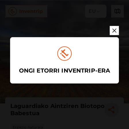
EU
ONGI ETORRI INVENTRIP-ERA
Laguardiako Aintziren Biotopo
Babestua
Espazio naturala