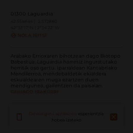
01300 Laguardia
42.554844 | -2.572880
42º33'17''N | 2º34'22''W
NOLA IRITSI
Arabako Errioxaren bihotzean dago Biotopo 
Babestua, Laguardia harresiz inguratutako 
herritik oso gertu. Iparraldean Kantabriako 
Mendilerroa, mendebaldetik ekialdera 
eskualdearen muga ezartzen duen 
mendigunea, gailentzen da paisaian. 
GEHIAGO IRAKURRI
Deskargatu aplikazioa
esperientzia
hobea izateko
Deitu
E-posta
Webgunea