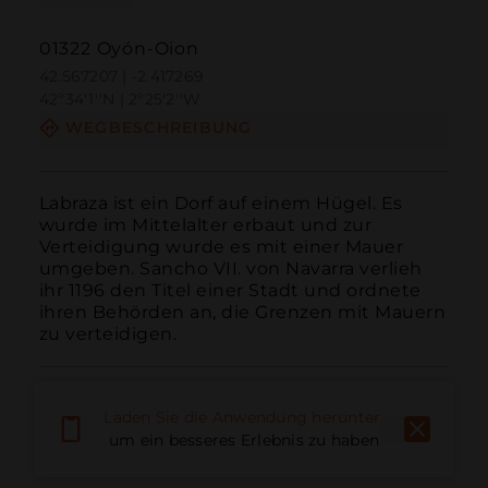
01322 Oyón-Oion
42.567207 | -2.417269
42º34'1''N | 2º25'2''W
WEGBESCHREIBUNG
Labraza ist ein Dorf auf einem Hügel. Es 
wurde im Mittelalter erbaut und zur 
Verteidigung wurde es mit einer Mauer 
umgeben. Sancho VII. von Navarra verlieh 
ihr 1196 den Titel einer Stadt und ordnete 
ihren Behörden an, die Grenzen mit Mauern 
zu verteidigen.
Laden Sie die Anwendung herunter,
um ein besseres Erlebnis zu haben
Anruf
E-Mail
Website