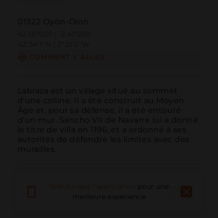
01322 Oyón-Oion
42.567207 | -2.417269
42º34'1''N | 2º25'2''W
COMMENT Y ALLER
Labraza est un village situé au sommet 
d'une colline. Il a été construit au Moyen 
Âge et, pour sa défense, il a été entouré 
d'un mur. Sancho VII de Navarre lui a donné 
le titre de villa en 1196, et a ordonné à ses 
autorités de défendre les limites avec des 
murailles.
Téléchargez l'application
pour une
meilleure expérience
Appeler
E-mail
Site Web