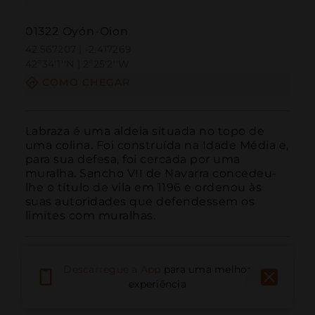
01322 Oyón-Oion
42.567207 | -2.417269
42º34'1''N | 2º25'2''W
COMO CHEGAR
Labraza é uma aldeia situada no topo de 
uma colina. Foi construída na Idade Média e, 
para sua defesa, foi cercada por uma 
muralha. Sancho VII de Navarra concedeu-
lhe o título de vila em 1196 e ordenou às 
suas autoridades que defendessem os 
limites com muralhas.
Descarregue a App
para uma melhor
experiência
Ligar
E-mail
Site