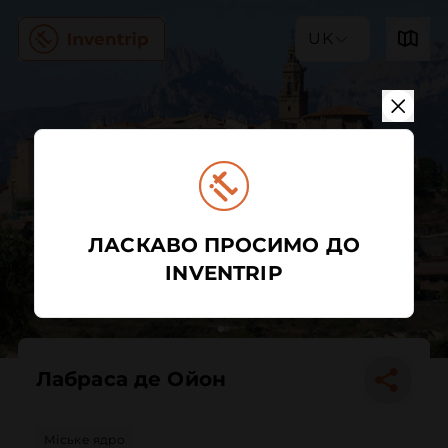
UK
ЛАСКАВО ПРОСИМО ДО
INVENTRIP
Лабраса де Ойон
Міське ядро