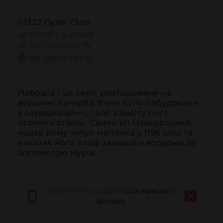
01322 Oyón-Oion
42.567207 | -2.417269
42º34'1''N | 2º25'2''W
ЯК ДІСТАТИСЯ
Лабраса - це село, розташоване на 
вершині пагорба. Воно було побудоване 
у середньовіччі, і для захисту його 
оточили стіною. Санчо VII Наваррський 
надав йому титул містечка у 1196 році та 
наказав його владі захищати кордони за 
допомогою мурів.
Завантажте додаток
для кращого
досвіду
Дзвонити
Електронна пошта
Веб-сайт