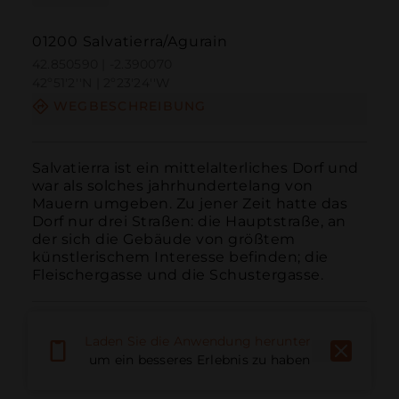
01200 Salvatierra/Agurain
42.850590 | -2.390070
42º51'2''N | 2º23'24''W
WEGBESCHREIBUNG
Salvatierra ist ein mittelalterliches Dorf und 
war als solches jahrhundertelang von 
Mauern umgeben. Zu jener Zeit hatte das 
Dorf nur drei Straßen: die Hauptstraße, an 
der sich die Gebäude von größtem 
künstlerischem Interesse befinden; die 
Fleischergasse und die Schustergasse.
Laden Sie die Anwendung herunter,
um ein besseres Erlebnis zu haben
Anruf
E-Mail
Website