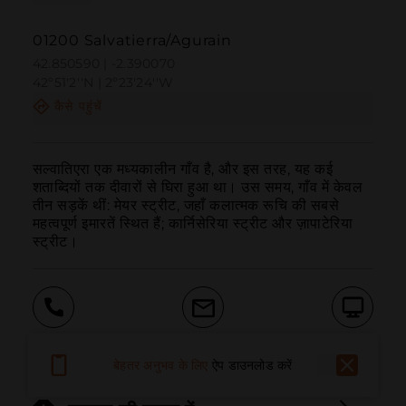
01200 Salvatierra/Agurain
42.850590 | -2.390070
42º51'2''N | 2º23'24''W
कैसे पहुंचें
सल्वातिएरा एक मध्यकालीन गाँव है, और इस तरह, यह कई 
शताब्दियों तक दीवारों से घिरा हुआ था। उस समय, गाँव में केवल 
तीन सड़कें थीं: मेयर स्ट्रीट, जहाँ कलात्मक रूचि की सबसे 
महत्वपूर्ण इमारतें स्थित हैं; कार्निसेरिया स्ट्रीट और ज़ापाटेरिया 
स्ट्रीट।
बुलाना
ईमेल
वेबसाइट
बेहतर अनुभव के लिए
ऐप डाउनलोड करें