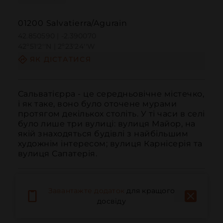
01200 Salvatierra/Agurain
42.850590 | -2.390070
42º51'2''N | 2º23'24''W
ЯК ДІСТАТИСЯ
Сальватієрра - це середньовічне містечко, 
і як таке, воно було оточене мурами 
протягом декількох століть. У ті часи в селі 
було лише три вулиці: вулиця Майор, на 
якій знаходяться будівлі з найбільшим 
художнім інтересом; вулиця Карнісерія та 
вулиця Сапатерія.
Завантажте додаток
для кращого
досвіду
Дзвонити
Електронна пошта
Веб-сайт