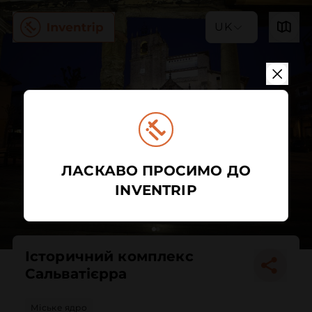
UK
ЛАСКАВО ПРОСИМО ДО
INVENTRIP
Історичний комплекс
Сальватієрра
Міське ядро