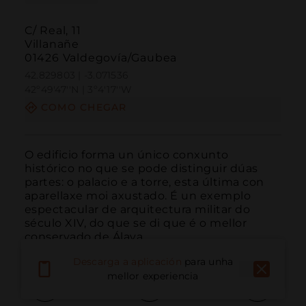
C/ Real, 11
Villanañe
01426 Valdegovía/Gaubea
42.829803 | -3.071536
42º49'47''N | 3º4'17''W
COMO CHEGAR
O edificio forma un único conxunto 
histórico no que se pode distinguir dúas 
partes: o palacio e a torre, esta última con 
aparellaxe moi axustado. É un exemplo 
espectacular de arquitectura militar do 
século XIV, do que se di que é o mellor 
conservado de Álava.
Descarga a aplicación
para unha
mellor experiencia